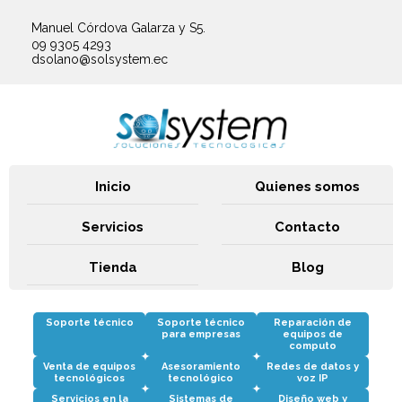
Manuel Córdova Galarza y S5.
09 9305 4293
dsolano@solsystem.ec
Inicio
Quienes somos
Servicios
Contacto
Tienda
Blog
Selecciona un servicio
Soporte técnico
Soporte técnico
Reparación de
para empresas
equipos de
computo
Venta de equipos
Asesoramiento
Redes de datos y
tecnológicos
tecnológico
voz IP
Servicios en la
Sistemas de
Diseño web y